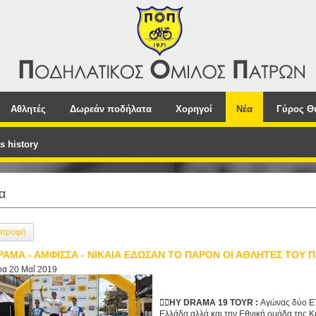
Αθλητές
Δωρεάν ποδήλατα
Χορηγοί
Νέα
Γύρος Θ
s history
α
στροφή
ΡΑΜΑ - ΑΜΦΙΣΣΑ - ΝΙΚΑΙΑ ΕΔΩΣΑΝ ΤΟ ΠΑΡΟΝ ΟΙ ΑΘΛΗΤΕΣ ΤΟΥ Π
ρα 20 Μαΐ 2019
🚴‍♂️
HY DRAMA 19 TOYR :
Αγώνας δύο ΕΤ
Ελλάδα αλλά και την Εθνική ομάδα της Κ