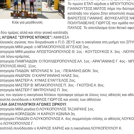
Το πρώτο ΕΤΑΠ κέρδισε ο ΜΠΟΥΤΟΠΟΥΛ
ΓΙΑΝΝΟΥΤΣΟΣ ΜΙΛΤΟΣ πήρε την δεύτερη θ
κατάταξη του γύρου.Στην αποστολή συμ
ΒΑΡΩΤΣΟΣ ΓΙΑΝΝΗΣ -Β
ΟΥΚΕΛΑΤΟΣ ΝΙ
Κλίκ για μεγέθυνση
ΠΟΛΥΠΑΘΕΛΗΣ ΓΙΩΡΓΟΣ την ομάδα συν
ΠΑΥΛΟΣ. Το αποτέλεσμα ήταν θετικό αφο
ς δύο ημέρες αλλά και στην γενική κατάταξη.
ς ΑΓΩΝΑΣ "ΣΠΥΡΟΣ ΝΤΟΚΟΣ":
ΑΜΦΙΣΣΑ
λλογικός αγώνας που διοργάνωσε ο Π.Ο. ΖΕΥΣ και η οικογένεια στη μνήμη του ΣΠ
κατηγορία ΜΙΝΙ μικρά: ο ΜΠΑΚΟΠΟΥΛΟΣ ΑΓΓΕΛΟΣ 3ος.
κατηγορία ΜΙΝΙ μεγάλα: ΑΠΟΣΤΟΛΟΠΟΥΛΟΣ Θ. 1ος - ΚΟΥΤΣΟΥΚΟΣ Χ. 3ος - ΛΙΟ
τισε λόγω κράμπας.
κατηγορία ΠΑΜΠΑΙΔΩΝ: Ο ΠΟΛΥΔΕΡΟΠΟΥΛΟΣ ΑΛ. 1ος - ΑΡΑΓΙΑΝΝΗΣ Γ. 4ος - ΜΠ
ΟΠΟΥΛΟΣ ΑΝΑΣ. 11ος.
κατηγορία ΠΑΙΔΩΝ: ΜΠΟΥΛΙΑΣ Ν. 1ος - ΠΕΦΑΝΗΣ ΔΙΟΝ. 3ος.
κατηγορία ΑΝΔΡΩΝ: Ο ΚΑΡΑΓΙΑΝΝΗΣ ΗΛΙΑΣ 3ος.
κατηγορία ΜΑΣΤΕΡ Α: ΧΥΜΑΣ ΕΥΑΓΓΕΛΟΣ 2ος.
κατηγορία ΜΑΣΤΕΡ Β: ΜΠΑΚΟΠΟΥΛΟΣ Π. 3ος - ΓΚΟΤΣΗΣ Α. 8ος.
κατηγορία ΜΑΣΤΕΡ Γ:ΜΗΤΡΟΥΛΙΑΣ Π. 3ος.
έλος του αγώνα η οικογένεια Ντόκου πρόσφερε γεύμα σε όλους τους αθλητές και αθλ
ποστλή συνόδευσε ο ΚΑΡΛΟΣ ΓΙΩΡΓΟΣ και γονείς των αθλητών.
ΚΑΙΑ ΔΙΑΣΥΛΛΟΓΙΚΟΙ ΑΓΩΝΕΣ ΣΙΡΚΟΥΙ
:
κατηγορία ΜΙΝΙ μεγάλα:Ο ΛΟΥΚΟΠΟΥΛΟΣ ΤΑΞΙΑΡΧΗΣ 1ος.
κατηγορία ΚΟΡΑΣΙΔΩΝ: Η ΚΑΡΛΟΥ ΚΩΝ/ΝΑ 3η.
κατηγορία ΠΑΙΔΩΝ:Ο ΛΟΥΚΟΠΟΥΛΟΣ Α. 4ος συμμετείχαν επίσης οι αθλητές ΛΟΥΚ
ε ο ΛΟΥΚΟΠΟΥΛΟΣ Γ.
ποστολή συνόδευσαν ο ΚΑΡΛΟΣ ΧΑΡΗΣ και η οικογένεια ΛΟΥΚΟΠΟΥΛΟΥ Κ.