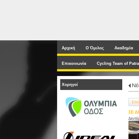
Αρχική
Ο Όμιλος
Ακαδημία
Επικοινωνία
Cycling Team of Patra
Χορηγοί
Νέ
Επι
ΣΕ Δ
Δευτέ