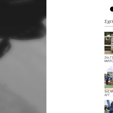
Σχε
2ος 
ΜΙΛΤ
3ος 
ΑΓΓ.