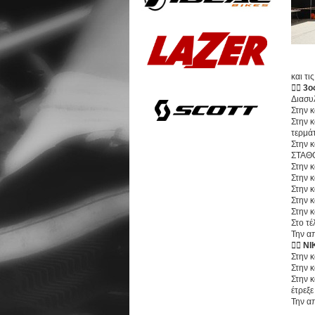
και τι
🚴‍♂️
3ο
Διασυ
Στην 
Στην 
τερμά
Στην 
ΣΤΑΘ
Στην 
Στην 
Στην 
Στην 
Στην 
Στο τ
Την α
🚴‍♂️
ΝΙ
Στην 
Στην 
Στην 
έτρεξ
Την α