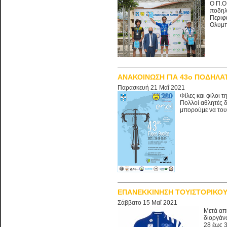
Ο Π.Ο
ποδηλ
Περιφ
Ολυμπ
ΑΝΑΚΟΙΝΩΣΗ ΓΙΑ 43ο ΠΟΔΗΛΑΤ
Παρασκευή 21 Μαΐ 2021
Φίλες και φίλοι
Πολλοί αθλητές δ
μπορούμε να τους
ΕΠΑΝΕΚΚΙΝΗΣΗ ΤΟΥΙΣΤΟΡΙΚΟΥ
Σάββατο 15 Μαΐ 2021
Μετά απ
διοργάν
28 έως 