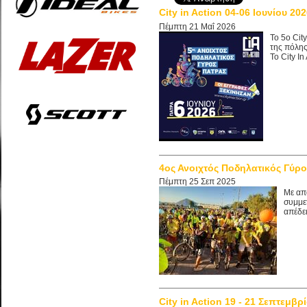
City in Action 04-06 Ιουνίου 2
Πέμπτη 21 Μαΐ 2026
Το 5ο Cit
της πόλης
Το City In
4ος Ανοιχτός Ποδηλατικός Γύρ
Πέμπτη 25 Σεπ 2025
Με απ
συμμε
απέδε
City in Action 19 - 21 Σεπτεμβρ