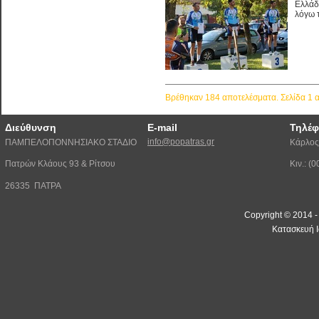
Ελλάδ
λόγω τ
Βρέθηκαν 184 αποτελέσματα. Σελίδα 1 
Διεύθυνση
E-mail
Τηλέ
info@popatras.gr
ΠΑΜΠΕΛΟΠΟΝΝΗΣΙΑΚΟ ΣΤΑΔΙΟ
Κάρλος
Πατρών Κλάους 93 & Ρίτσου
Κιν.: 
26335 ΠΑΤΡΑ
Copyright © 2014 
Κατασκευή Ι