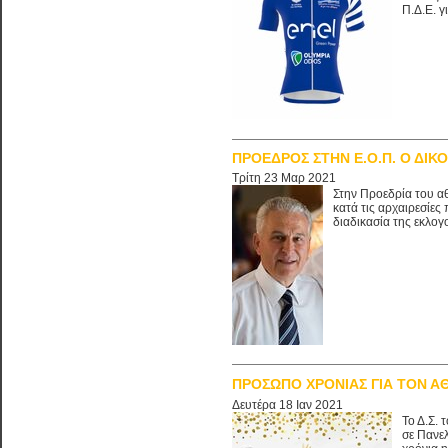
Π.Δ.Ε. γι
ΠΡΟΕΔΡΟΣ ΣΤΗΝ Ε.Ο.Π. Ο ΔΙΚ
Τρίτη 23 Μαρ 2021
Στην Προεδρία του α
κατά τις αρχαιρεσίε
διαδικασία της εκλογ
ΠΡΟΣΩΠΟ ΧΡΟΝΙΑΣ ΓΙΑ ΤΟΝ Α
Δευτέρα 18 Ιαν 2021
Το Δ.Σ. 
σε Πανελ