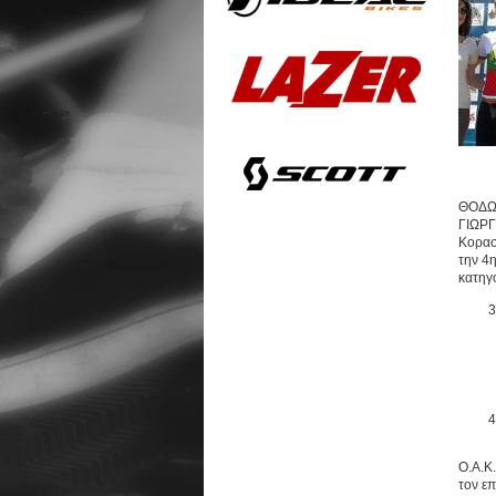
ΘΟΔΩΡ
ΓΙΩΡΓ
Κορασ
την 4
κατηγ
Χθες 
Ο.Α.Κ.
τον ε