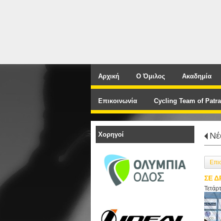
Αρχική
Ο Όμιλος
Ακαδημία
Επικοινωνία
Cycling Team of Patra
Χορηγοί
Νέ
Επι
ΣΕ Δ
Τετάρ