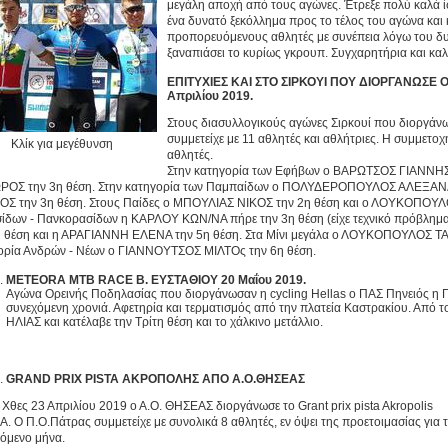
μεγάλη αποχή από τους αγώνες. Έτρεξε πολύ καλά ί
ένα δυνατό ξεκόλλημα προς το τέλος του αγώνα και
προπορευόμενους αθλητές με συνέπεια λόγω του δυ
ξαναπιάσει το κυρίως γκρουπ. Συγχαρητήρια και καλ
ΕΠΙΤΥΧΙΕΣ ΚΑΙ ΣΤΟ ΣΙΡΚΟΥΙ ΠΟΥ ΔΙΟΡΓΑΝΩΣΕ 
Απριλίου 2019.
Στους διασυλλογικούς αγώνες Σιρκουί που διοργάν
συμμετείχε με 11 αθλητές και αθλήτριες. Η συμμετο
Κλίκ για μεγέθυνση
αθλητές.
Στην κατηγορία των Εφήβων ο ΒΑΡΩΤΣΟΣ ΓΙΑΝΝΗΣ
ΟΣ την 3η θέση. Στην κατηγορία των Παμπαίδων ο ΠΟΛΥΔΕΡΟΠΟΥΛΟΣ ΑΛΕΞΑΝΔ
ΟΣ την 3η θέση. Στους Παίδες ο ΜΠΟΥΛΙΑΣ ΝΙΚΟΣ την 2η θέση και ο ΛΟΥΚΟΠΟΥΛ
ίδων - Πανκορασίδων η ΚΑΡΛΟΥ ΚΩΝ/ΝΑ πήρε την 3η θέση (είχε τεχνικό πρόβλη
η θέση και η ΑΡΑΓΙΑΝΝΗ ΕΛΕΝΑ την 5η θέση. Στα Μίνι μεγάλα ο ΛΟΥΚΟΠΟΥΛΟΣ ΤΑΞ
ορία Ανδρών - Νέων ο ΓΙΑΝΝΟΥΤΣΟΣ ΜΙΛΤΟς την 6η θέση.
METEORA
MTB
RACE Β. ΕΥΣΤΑΘΙΟΥ 20 Μαΐου 2019.
Αγώνα Ορεινής Ποδηλασίας που διοργάνωσαν η cycling Hellas ο ΠΑΣ Πηνειός η Π
συνεχόμενη χρονιά. Αφετηρία και τερματισμός από την πλατεία Καστρακίου. Από
ΗΛΙΑΣ και κατέλαβε την Τρίτη θέση και το χάλκινο μετάλλιο.
GRAND PRIX PISTA ΑΚΡΟΠΟΛΗΣ ΑΠΟ Α.Ο.ΘΗΣΕΑΣ
23 Απριλίου 2019 ο Α.Ο. ΘΗΣΕΑΣ διοργάνωσε το Grant prix pista Akrop
Α. Ο Π.Ο.Πάτρας συμμετείχε με συνολικά 8 αθλητές, εν όψει της προετοιμασίας για
πόμενο μήνα.