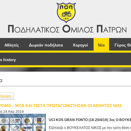
Αθλητές
Δωρεάν ποδήλατα
Χορηγοί
Νέα
Γύρος Θ
s history
α
στροφή
ΡΟΜΟ - ΜΤΒ ΚΑΙ ΠΙΣΤΑ ΠΡΩΤΑΓΩΝΙΣΤΗΣΑΝ ΟΙ ΑΘΛΗΤΕΣ ΜΑΣ
τη 24 Απρ 2019
UCI KOS GRAN FONTO (18-20/4/19) 3ος Ο ΒΟΥ
Εξέπληξε ο ΒΟΥΚΕΛΑΤΟΣ ΝΙΚΟΣ με την τρίτη θέση 