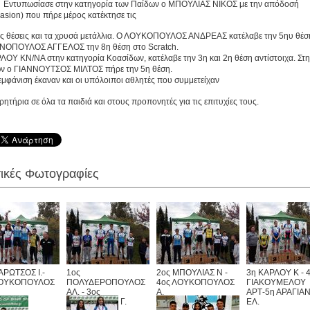
ωσίασε στην κατηγορία των Παίδων ο ΜΠΟΥΛΙΑΣ ΝΙΚΟΣ με την απόδοσή του, 
asion) που πήρε μέρος κατέκτησε τις
 θέσεις και τα
χρυσά μετάλλια. Ο ΛΟΥΚΟΠΟΥΛΟΣ ΑΝΔΡΕΑΣ κατέλαβε την 5ηυ θέση 
ΟΠΟΥΛΟΣ ΑΓΓΕΛΟΣ την 8η θέση στο Scratch.
ΛΟΥ ΚΝ/ΝΑ στην κατηγορία Κοασίδων, κατέλαβε την 3η και 2η θέση αντίστοιχα. Σ
ν ο ΓΙΑΝΝΟΥΤΣΟΣ ΜΙΛΤΟΣ πήρε την 5η θέση.
εμφάνιση έκαναν και οι υπόλοιποι αθλητές που συμμετείχαν
ητήρια σε όλα τα παιδιά και στους προπονητές για τις επιτυχίες τους.
τικές Φωτογραφίες
ΑΡΩΤΣΟΣ Ι.-
1ος
2ος ΜΠΟΥΛΙΑΣ Ν -
3η ΚΑΡΛΟΥ Κ - 
ΛΟΥΚΟΠΟΥΛΟΣ
ΠΟΛΥΔΕΡΟΠΟΥΛΟΣ
4ος ΛΟΥΚΟΠΟΥΛΟΣ
ΓΙΑΚΟΥΜΕΛΟΥ
ΑΛ. - 3ος
Α.
ΑΡΤ-5η ΑΡΑΓΙΑ
ΑΡΑΓΙΑΝΝΗΣ Γ.
ΕΛ.