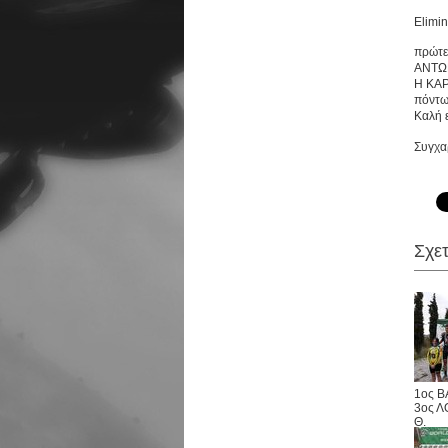
Εντυπ
Elimin
πρώτες
ΑΝΤΩΝ
Η ΚΑΡ
πόντω
Καλή 
Συγχαρ
Σχε
1ος Β
3ος 
Θ.