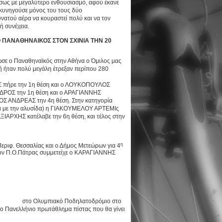
σως με μεγαλύτερο ενθουσιασμό, αφού έκανε
 κυνηγούσε μόνος του τους δύο
νατού αέρα να κουραστεί πολύ και να τον
ή συνέχεια.
Ο ΠΑΝΑΘΗΝΑΙΚΟΣ ΣΤΟΝ ΣΧΙΝΙΑ ΤΗΝ 20
ωσε ο Παναθηναϊκός στην Αθήνα ο Όμιλος μας
χή ήταν πολύ μεγάλη έτρεξαν περίπου 280
 πήρε την 1η θέση και ο ΛΟΥΚΟΠΟΥΛΟΣ
ΡΟΣ την 1η θέση και ο ΑΡΑΓΙΑΝΝΗΣ
ΟΣ ΑΝΔΡΕΑΣ την 4η θέση. Στην κατηγορία
μα με την αλυσίδα) η ΓΙΑΚΟΥΜΕΛΟΥ ΑΡΤΕΜΙς
ΙΑΡΧΗΣ κατέλαβε την 6η θέση, και τέλος στην
η
εριφ. Θεσσαλίας και ο Δήμος Μετεώρων για 4
 τον Π.Ο.Πάτρας συμμετείχε ο ΚΑΡΑΓΙΑΝΝΗΣ
olis στο Ολυμπιακό Ποδηλατοδρόμιο στο
 το Πανελλήνιο πρωτάθλημα πίστας που θα γίνει