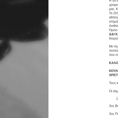
Η 5η 
χρώμα
μας. 
Το 20
αθλήτρ
στήριξ
Αισθα
Όμιλο
Δ&Ι 
διοργ
Με τη
πιστε
που ε
ΚΑΛΟ
ΚΟΥΛ
ΧΡΙΣ
Τους 
Οι ση
3ος Β
3ος Π