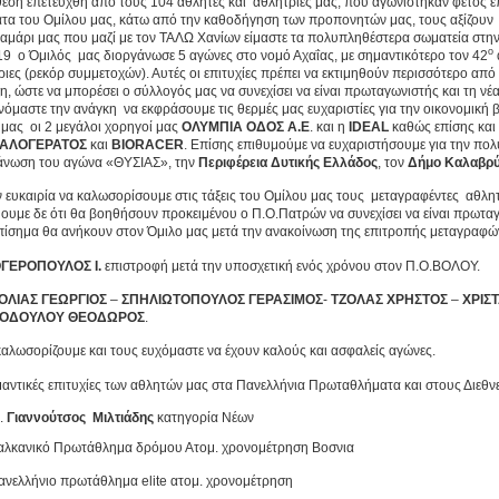
θέση επετεύχθη από τους 104 αθλητές και αθλήτριές μας, που αγωνίστηκαν φέτος ε
τα του Ομίλου μας, κάτω από την καθοδήγηση των προπονητών μας, τους αξίζουν 
Καμάρι μας που μαζί με τον ΤΑΛΩ Χανίων είμαστε τα πολυπληθέστερα σωματεία στη
ο
19 ο Όμιλός μας διοργάνωσε 5 αγώνες στο νομό Αχαΐας, με σημαντικότερο τον 42
ιες (ρεκόρ συμμετοχών). Αυτές οι επιτυχίες πρέπει να εκτιμηθούν περισσότερο από
η, ώστε να μπορέσει ο σύλλογός μας να συνεχίσει να είναι πρωταγωνιστής και τη νέ
νόμαστε την ανάγκη να εκφράσουμε τις θερμές μας ευχαριστίες για την οικονομική 
 μας οι 2 μεγάλοι χορηγοί μας
ΟΛΥΜΠΙΑ ΟΔΟΣ Α.Ε
. και η
IDEAL
καθώς επίσης και 
ΚΑΛΟΓΕΡΑΤΟΣ
και
BIORACER
. Επίσης επιθυμούμε να ευχαριστήσουμε για την πολ
άνωση του αγώνα «ΘΥΣΙΑΣ», την
Περιφέρεια Δυτικής Ελλάδος
, τον
Δήμο Καλαβρ
ν ευκαιρία να καλωσορίσουμε στις τάξεις του Ομίλου μας τους μεταγραφέντες αθλη
ύουμε δε ότι θα βοηθήσουν προκειμένου ο Π.Ο.Πατρών να συνεχίσει να είναι πρωτα
πίσημα θα ανήκουν στον Όμιλο μας μετά την ανακοίνωση της επιτροπής μεταγραφών ε
ΓΕΡΟΠΟΥΛΟΣ Ι.
επιστροφή μετά την υποσχετική ενός χρόνου στον Π.Ο.ΒΟΛΟΥ.
ΟΛΙΑΣ ΓΕΩΡΓΙΟΣ
–
ΣΠΗΛΙΩΤΟΠΟΥΛΟΣ ΓΕΡΑΣΙΜΟΣ
-
ΤΖΟΛΑΣ ΧΡΗΣΤΟΣ
–
ΧΡΙΣ
ΤΟΔΟΥΛΟΥ ΘΕΟΔΩΡΟΣ
.
καλωσορίζουμε και τους ευχόμαστε να έχουν καλούς και ασφαλείς αγώνες.
μαντικές επιτυχίες των αθλητών μας στα Πανελλήνια Πρωταθλήματα και στους Διεθνε
Γιαννούτσος Μιλτιάδης
κατηγορία Νέων
αλκανικό Πρωτάθλημα δρόμου Ατομ. χρονομέτρηση Βοσνια
ανελλήνιο πρωτάθλημα elite ατομ. χρονομέτρηση