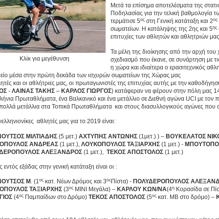
Μετά τα επίσημα αποτελέσματα της στατ
Ποδηλασίας για την τελική βαθμολογία τ
ος
ος
τερμάτισε 5
στη Γενική κατάταξη και 2
ης
σωματείων. Η κατάληψης της 2ης και 5
επιτυχίες των αθλητών και αθλητριών μας
Τα μέλη της διοίκησης από την αρχή του 
Κλίκ για μεγέθυνση
σχεδιασμό που έκανε, σε συνάρτηση με τι
η χώρα και ιδιαίτερα ο ερασιτεχνικός αθλη
είο μέσα στην πρώτη δεκάδα των ισχυρών σωματείων της Χώρας μας
ητές και οι αθλήτριες μας, οι πρωταγωνιστές της επιτυχίας αυτής με την καθοδήγη
ΟΣ
-
ΛΑΙΝΑΣ ΤΑΚΗΣ
–
ΚΑΡΛΟΣ ΓΙΩΡΓΟΣ
) κατάφεραν να φέρουν στην πόλη μας 14
λήνια Πρωταθλήματα, ένα Βαλκανικό και ένα μετάλλιο σε Διεθνή αγώνα UCI με τ
πολλά μετάλλια στα Τοπικά Πρωταθλήματα και στους διασυλλογικούς αγώνες που σ
ελληνιονίκες αθλητές μας για το 2019 είναι:
ΝΟΥΤΣΟΣ ΜΙΛΤΙΑΔΗΣ
(5 μετ.)
ΑΧΤΥΠΗΣ ΑΝΤΩΝΗΣ
(1μετ.) ) –
ΒΟΥΚΕΛΑΤΟΣ ΝΙΚ
ΟΠΟΥΛΟΣ ΑΝΔΡΕΑΣ
(1 μετ.),
ΛΟΥΚΟΠΟΥΛΟΣ ΤΑΞΙΑΡΧΗΣ
(1 μετ.) -
ΜΠΟΥΤΟΠΟΥ
ΔΕΡΟΠΟΥΛΟΣ ΑΛΕΞΑΝΔΡΟΣ
(1 μετ.),
ΤΕΚΟΣ ΑΠΟΣΤΟΛΟΣ
(1 μετ.)
 εντός εξάδας στην γενική κατάταξη είναι οι :
ος
ος
ΝΟΥΤΣΟΣ Μ
. (1
κατ. Νέων Δρόμος και 3
Πίστα) -
ΠΟΛΥΔΕΡΟΠΟΥΛΟΣ ΑΛΕΞΑΝ
ος
η
ΟΠΟΥΛΟΣ ΤΑΞΙΑΡΧΗΣ
(3
ΜΙΝΙ Μεγάλα) –
ΚΑΡΛΟΥ ΚΩΝ/ΝΑ
(4
Κορασίδα σε Πίσ
ος
ος
ΓΙΟΣ
(4
Παμπαίδων στο Δρόμο)
ΤΕΚΟΣ ΑΠΟΣΤΟΛΟΣ
(5
κατ. ΜΒ στο δρόμο) –