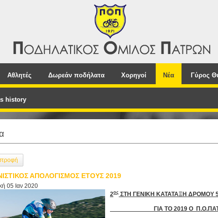
Αθλητές
Δωρεάν ποδήλατα
Χορηγοί
Νέα
Γύρος Θ
s history
α
στροφή
ΙΣΤΙΚΟΣ ΑΠΟΛΟΓΙΣΜΟΣ ΕΤΟΥΣ 2019
κή 05 Ιαν 2020
ος
2
ΣΤΗ ΓΕΝΙΚΗ ΚΑΤΑΤΑΞΗ ΔΡΟΜΟΥ 
ΓΙΑ ΤΟ 2019 Ο Π.Ο.ΠΑΤ