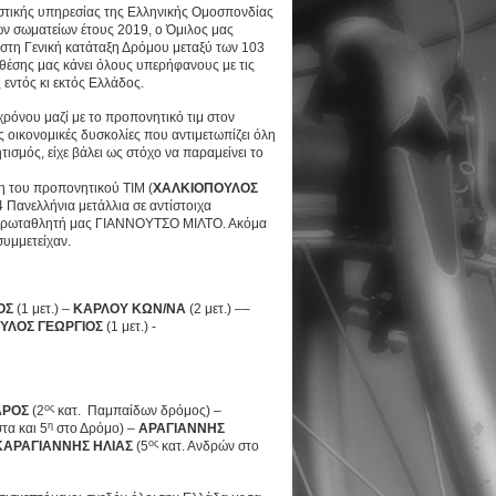
ιστικής υπηρεσίας της Ελληνικής Ομοσπονδίας
ων σωματείων έτους 2019, ο Όμιλος μας
στη Γενική κατάταξη Δρόμου μεταξύ των 103
θέσης μας κάνει όλους υπερήφανους με τις
 εντός κι εκτός Ελλάδος.
χρόνου μαζί με το προπονητικό τιμ στον
ς οικονομικές δυσκολίες που αντιμετωπίζει όλη
τισμός, είχε βάλει ως στόχο να παραμείνει το
ση του προπονητικού ΤΙΜ (
ΧΑΛΚΙΟΠΟΥΛΟΣ
 Πανελλήνια μετάλλια σε αντίστοιχα
ον πρωταθλητή μας ΓΙΑΝΝΟΥΤΣΟ ΜΙΛΤΟ. Ακόμα
υμμετείχαν.
ΟΣ
(1 μετ.) –
ΚΑΡΛΟΥ ΚΩΝ/ΝΑ
(2 μετ.) ––
ΛΟΣ ΓΕΩΡΓΙΟΣ
(1 μετ.) -
ος
ΔΡΟΣ
(2
κατ. Παμπαίδων δρόμος) –
η
τα και 5
στο Δρόμο) –
ΑΡΑΓΙΑΝΝΗΣ
ος
ΚΑΡΑΓΙΑΝΝΗΣ ΗΛΙΑΣ
(5
κατ. Ανδρών στο