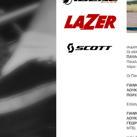
σωματ
Οι αθλ
ΠΑΥΛ
Πανελ
πάρα 
Οι Παν
ΓΙΑΝ
ΛΟΥΚ
ΠΟΛΥ
Επίσης
ΓΙΑΝ
ΛΟΥΚ
ΓΕΩΡ
ΜΤΒ).