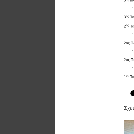
3
Παν
ος
3
Πα
ος
2
Πα
2ος Π
2ος Π
ος
1
Πα
Σχε