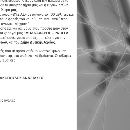
πισκεπτόμενοι σχεδόν όλοι την Ελλάδα με τα
δε τα συγχαρητήρια μας και η ευγνωμοσύνη
ν Χώρα μας.
αγώνα «ΘΥΣΙΑΣ» με πάνω από 400 αθλητές και
 τους φορείς του νομού μας, για μεγαλύτερη
α αγωνιστική χρονιά.
βοήθεια, και όχι μόνο, που προσέφεραν στον
οι χορηγοί μας :
ΜΠΑΚΑΛΑΡΟΣ –
PROFI
AL
υετή συνεργασία που έχουμε κύρια για την
ύτων
, και τον
Δήμο Δυτικής Αχαΐας
.
τές που θέλησαν να έλθουν στον Όμιλό μας,
γωνιστής στα ποδηλατικά δρώμενα. Οι αθλητές
ίναι οι :
ΤΑΚΟΠΟΥΛΟΣ ΑΝΑΣΤΑΣΙΟΣ
–
ίς αγώνες: