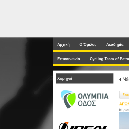
Αρχική
Ο Όμιλος
Ακαδημία
Επικοινωνία
Cycling Team of Patra
Χορηγοί
Νέ
Επι
ΑΓΩΝ
Κυρια