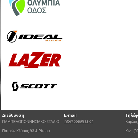
Διεύθυνση
E-mail
Τηλέ
info@popatras.gr
ΠΑΜΠΕΛΟΠΟΝΝΗΣΙΑΚΟ ΣΤΑΔΙΟ
Κάρλος
Πατρών Κλάους 93 & Ρίτσου
Κιν.: 