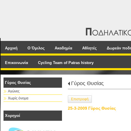
Αρχική
Ο Όμιλος
Ακαδημία
Αθλητές
Δωρεάν ποδ
Επικοινωνία
Cycling Team of Patras history
Γύρος Θυσίας
Γύρος Θυσίας
Αγώνες
Χωρίς όνομα
Επιστροφή
25-3-2009 Γύρος Θυσίας
Χορηγοί