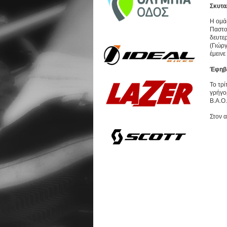
Σκυτα
Η ομά
Παστο
δευτε
(Γιώρ
έμεινε
Έφηβ
Το τρ
γρήγο
Β.Α.Ο.
Στον α