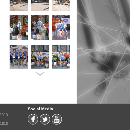
Social Media
71810
71810