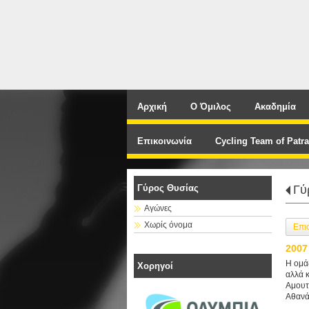
Αρχική
Ο Όμιλος
Ακαδημία
Επικοινωνία
Cycling Team of Patra
Γύρος Θυσίας
Γύ
Αγώνες
Χωρίς όνομα
Επι
2007
Η ομά
Χορηγοί
αλλά 
Αμουτ
Αθανά