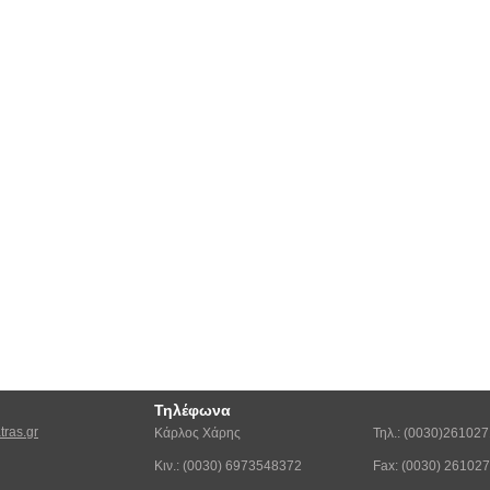
Τηλέφωνα
ras.gr
Κάρλος Χάρης
Τηλ.: (0030)26102
Κιν.: (0030) 6973548372
Fax: (0030) 26102