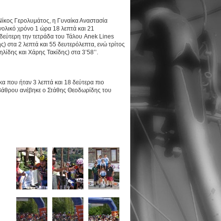
Νίκος Γερολυμάτος, η Γυναίκα Αναστασία
ολικό χρόνο 1 ώρα 18 λεπτά και 21
δεύτερη την τετράδα του Τάλου Anek Lines
) στα 2 λεπτά και 55 δευτερόλεπτα, ενώ τρίτος
λίδης και Χάρης Τακίδης) στα 3’58’’.
α που ήταν 3 λεπτά και 18 δεύτερα πιο
 βάθρου ανέβηκε ο Στάθης Θεοδωρίδης του