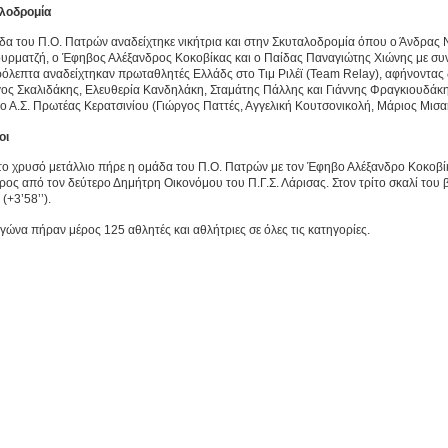
λοδρομία
δα του Π.Ο. Πατρών αναδείχτηκε νικήτρια και στην Σκυταλοδρομία όπου ο Άνδρας 
υρματζή, ο Έφηβος Αλέξανδρος Κοκοβίκας και ο Παίδας Παναγιώτης Χιώνης με συν
ρόλεπτα αναδείχτηκαν πρωταθλητές Ελλάδς στο Τιμ Ριλέϊ (Team Relay), αφήνοντας 
γος Σκαλιδάκης, Ελευθερία Κανδηλάκη, Σταμάτης Πάλλης και Γιάννης Φραγκιουδάκης
 ο Α.Σ. Πρωτέας Κερατσινίου (Γιώργος Παττές, Αγγελική Κουτσονικολή, Μάριος Μισαη
οι
ίτο χρυσό μετάλλιο πήρε η ομάδα του Π.Ο. Πατρών με τον Έφηβο Αλέξανδρο Κοκοβίκ
ρος από τον δεύτερο Δημήτρη Οικονόμου του Π.Γ.Σ. Λάρισας. Στον τρίτο σκαλί του
 (+3’58’’).
γώνα πήραν μέρος 125 αθλητές και αθλήτριες σε όλες τις κατηγορίες.