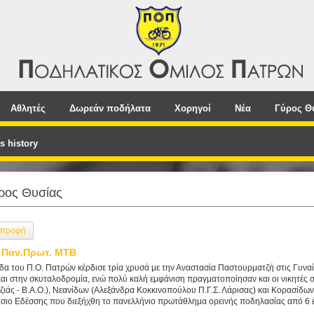
Αθλητές
Δωρεάν ποδήλατα
Χορηγοί
Νέα
Γύρος Θ
s history
ρος Θυσίας
στροφή
 Παν.Πρωτ. MTB
δα του Π.Ο. Πατρών κέρδισε τρία χρυσά με την Αναστασία Παστουρματζή στις Γυνα
και στην σκυταλοδρομία, ενώ πολύ καλή εμφάνιση πραγματοποίησαν και οι νικητές 
ζιάς - Β.Α.Ο.), Νεανίδων (Αλεξάνδρα Κοκκινοπούλου Π.Γ.Σ. Λάρισας) και Κορασίδω
σιο Εδέσσης που διεξήχθη το πανελλήνιο πρωτάθλημα ορεινής ποδηλασίας από 6 έ