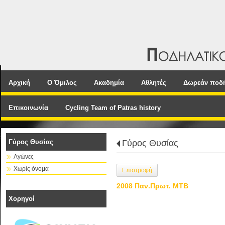
Αρχική
Ο Όμιλος
Ακαδημία
Αθλητές
Δωρεάν ποδ
Επικοινωνία
Cycling Team of Patras history
Γύρος Θυσίας
Γύρος Θυσίας
Αγώνες
Χωρίς όνομα
Επιστροφή
2008 Παν.Πρωτ. ΜΤΒ
Χορηγοί