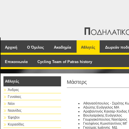
Αρχική
Ο Όμιλος
Ακαδημία
Αθλητές
Δωρεάν ποδ
Επικοινωνία
Cycling Team of Patras history
Αθλητές
Μάστερς
Άνδρες
Γυναίκες
Αθανασόπουλος - Σερέτης Κ
Νέοι
Αξιώτης Ευάγγελος ΜΑ
Νεανίδες
Αραβαντινός Καισαρ-Χοιδας 
Βουλγαράκης Ευάγγελος
Έφηβοι
Γεωργακόπουλος Νεκτάριος
Γκολφίνος Κωνσταντίνος ΜΓ
Κορασίδες
Γκούμας Ιωάννης ΜΔ