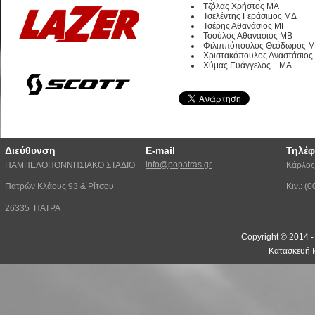
Τζόλας Χρήστος ΜΑ
Τσελέντης Γεράσιμος ΜΔ
Τσέρης Αθανάσιος ΜΓ
Τσούλος Αθανάσιος ΜΒ
Φιλιππόπουλος Θεόδωρος 
Χριστακόπουλος Αναστάσιος
Χύμας Ευάγγελος ΜΑ
Διεύθυνση
E-mail
Τηλέ
info@popatras.gr
ΠΑΜΠΕΛΟΠΟΝΝΗΣΙΑΚΟ ΣΤΑΔΙΟ
Κάρλος
Πατρών Κλάους 93 & Ρίτσου
Κιν.: 
26335 ΠΑΤΡΑ
Copyright © 2014 
Κατασκευή Ι