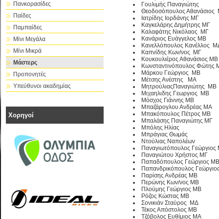
Πανκορασίδες
Γουλιμής Παναγιώτης
Θεοδοσόπουλος Αθανάσιος
Παίδες
Ιατρίδης Ιορδάνης ΜΓ
Καγκελάρης Δημήτρης ΜΓ
Παμπαίδες
Καλαφάτης Νικόλαος ΜΓ
Κανάριος Ευάγγελος ΜΒ
Μίνι Μεγάλα
Κανελλόπουλος Κανέλλος Μ
Μίνι Μικρά
Καπνίδης Κων/νος ΜΓ
Κουκουλιέρος Αθανάσιος ΜΒ
Μάστερς
Κωνσταντινόπουλος Φώτης 
Μάρκου Γεώργιος ΜΒ
Προπονητές
Μέτσης Ανέστης ΜΑ
Υπεύθυνοι ακαδημίας
ΜητρούλιαςΠαναγιώτης ΜΒ
Μιχαηλιδης Γεωργιος ΜΒ
Μόσχος Γιάννης ΜΒ
Μπαζάρογλου Ανδρέας ΜΑ
Μπακόπουλος Πέτρος ΜΒ
Χορηγοί
Μπαλάσης Παναγιώτης ΜΓ
Μπόλης Ηλίας
Μπράγιας Θωμάς
Ντούλιας Ναπολέων
Παναγιωτόπουλος Γεώργιος
Παναγιώτου Χρήστος ΜΓ
Παπαδόπουλος Γεώργιος Μ
Παπανδρικόπουλος Γεώργιο
Παρίσης Ανδρέας ΜΒ
Περώνης Κων/νος ΜΒ
Πλούμης Γεώργιος ΜΒ
Ρόζος Κώστας ΜΒ
Σονικιάν Σταύρος ΜΔ
Τέκος Απόστολος ΜΒ
Τζόβολος Ευθίμιος ΜΑ