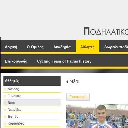
Αρχική
Ο Όμιλος
Ακαδημία
Αθλητές
Δωρεάν ποδ
Επικοινωνία
Cycling Team of Patras history
Αθλητές
Νέοι
Άνδρες
Γυναίκες
Επιστροφή
Νέοι
Νεανίδες
Έφηβοι
Κορασίδες