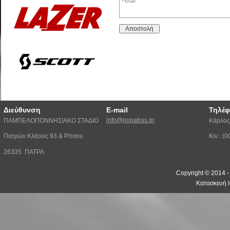
Email:
Αποστολή
Διεύθυνση
E-mail
Τηλέ
info@popatras.gr
ΠΑΜΠΕΛΟΠΟΝΝΗΣΙΑΚΟ ΣΤΑΔΙΟ
Κάρλος
Πατρών Κλάους 93 & Ρίτσου
Κιν.: 
26335 ΠΑΤΡΑ
Copyright © 2014 
Κατασκευή Ι