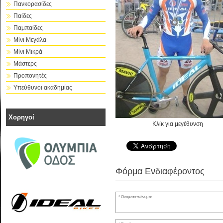
Πανκορασίδες
Παίδες
Παμπαίδες
Μίνι Μεγάλα
Μίνι Μικρά
Μάστερς
Προπονητές
Υπεύθυνοι ακαδημίας
Χορηγοί
Κλίκ για μεγέθυνση
Φόρμα Ενδιαφέροντος
Ονοματεπώνυμο: