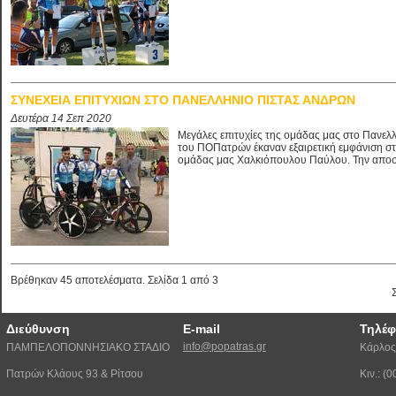
ΣΥΝΕΧΕΙΑ ΕΠΙΤΥΧΙΩΝ ΣΤΟ ΠΑΝΕΛΛΗΝΙΟ ΠΙΣΤΑΣ ΑΝΔΡΩΝ
Δευτέρα 14 Σεπ 2020
Μεγάλες επιτυχίες της ομάδας μας στο Πανε
του ΠΟΠατρών έκαναν εξαιρετική εμφάνιση σ
ομάδας μας Χαλκιόπουλου Παύλου. Την αποστ
Βρέθηκαν 45 αποτελέσματα. Σελίδα 1 από 3
Διεύθυνση
E-mail
Τηλέ
info@popatras.gr
ΠΑΜΠΕΛΟΠΟΝΝΗΣΙΑΚΟ ΣΤΑΔΙΟ
Κάρλος
Πατρών Κλάους 93 & Ρίτσου
Κιν.: 