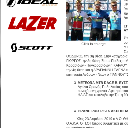
με
έν
πρ
ξα
ΕΠ
Απ
Στ
συ
Click to enlarge
αθ
Στ
ΘΟΔΩΡΟΣ την 3η θέση. Στην κατηγορ
ΓΙΩΡΓΟΣ την 3η θέση. Στους Παίδες ο
Κορασίδων - Πανκορασίδων η ΚΑΡΛΟΥ Κ
την 4η θέση και η ΑΡΑΓΙΑΝΝΗ ΕΛΕΝΑ τη
κατηγορία Ανδρών - Νέων ο ΓΙΑΝΝΟΥΤΣ
METEORA
MTB
RACE Β. ΕΥΣΤ
Αγώνα Ορεινής Ποδηλασίας που δ
συνεχόμενη χρονιά. Αφετηρία κ
ΗΛΙΑΣ και κατέλαβε την Τρίτη θέσ
GRAND PRIX PISTA ΑΚΡΟΠΟΛ
Χθες 23 Απριλίου 2019 ο Α.Ο. ΘΗΣ
Ο.Α.Κ.Α. Ο Π.Ο.Πάτρας συμμετείχε με συ
τον επόμενο μήνα.