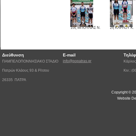
1ος ΜΠΟΥΛΙΑΣ Ν.
2η ΚΑΡΛΟΥ Κ.
Διεύθυνση
E-mail
Τηλέ
info@popatras.gr
ΠΑΜΠΕΛΟΠΟΝΝΗΣΙΑΚΟ ΣΤΑΔΙΟ
Κάρλος
Πατρών Κλάους 93 & Ρίτσου
Κιν.: 
26335 ΠΑΤΡΑ
Copyright © 20
Website De