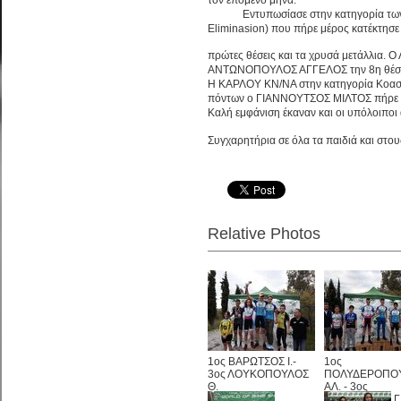
Εντυπωσίασε στην κατηγορία των Πα
Eliminasion) που πήρε μέρος κατέκτησε 
πρώτες θέσεις και τα
χρυσά μετάλλια. Ο
ΑΝΤΩΝΟΠΟΥΛΟΣ ΑΓΓΕΛΟΣ την 8η θέση 
Η ΚΑΡΛΟΥ ΚΝ/ΝΑ στην κατηγορία Κοασίδ
πόντων ο ΓΙΑΝΝΟΥΤΣΟΣ ΜΙΛΤΟΣ πήρε τ
Καλή εμφάνιση έκαναν και οι υπόλοιποι
Συγχαρητήρια σε όλα τα παιδιά και στους
Relative Photos
1ος ΒΑΡΩΤΣΟΣ Ι.-
1ος
3ος ΛΟΥΚΟΠΟΥΛΟΣ
ΠΟΛΥΔΕΡΟΠΟ
Θ.
ΑΛ. - 3ος
ΑΡΑΓΙΑΝΝΗΣ Γ