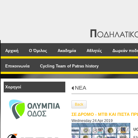
Αρχική
Ο Όμιλος
Ακαδημία
Αθλητές
Δωρεάν ποδ
Επικοινωνία
Cycling Team of Patras history
Χορηγοί
NEA
Back
ΣΕ ΔΡΟΜΟ - ΜΤΒ ΚΑΙ ΠΙΣΤΑ Π
Wednesday 24 Apr 2019
UC
Εξ