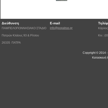
Διεύθυνση
E-mail
Τηλέ
info@popatras.gr
ΠΑΜΠΕΛΟΠΟΝΝΗΣΙΑΚΟ ΣΤΑΔΙΟ
Κάρλος
Πατρών Κλάους 93 & Ρίτσου
Κιν.: 
26335 ΠΑΤΡΑ
Copyright © 2014 
Κατασκευή Ι