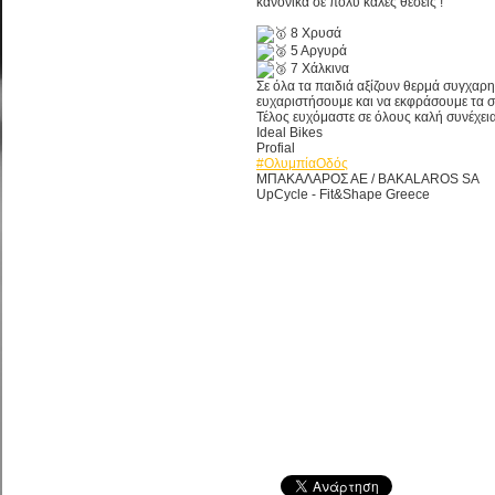
κανονικά σε πολύ καλές θέσεις !
8 Χρυσά
5 Αργυρά
7 Χάλκινα
Σε όλα τα παιδιά αξίζουν θερμά συγχα
ευχαριστήσουμε και να εκφράσουμε τα σ
Τέλος ευχόμαστε σε όλους καλή συνέχεια
Ideal Bikes
Profial
#ΟλυμπίαΟδός
ΜΠΑΚΑΛΑΡΟΣ ΑΕ / BAKALAROS SA
UpCycle - Fit&Shape Greece