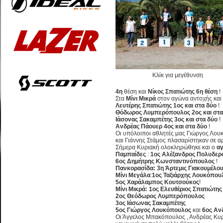
Κλίκ για μεγέθυνση
4η
θέση και
Νίκος Σπατιώτης 6η θέση
!
Στα
Μίνι Μικρά
στον αγώνα αντοχής και 
Λευτέρης Σπατιώτης 1ος και στα δύο
!
Θόδωρος Λυμπερόπουλος 2ος και στα
Ιάσονας Σακαμπέτης 3ος και στα δύο
!
Ανδρέας Πάουερ 4ος και στα δύο
!
Οι υπόλοιποι αθλητές μας Γιώργος Λου
και Γιάννης Στάμος πλασαρίστηκαν σε αρ
Σήμερα Κυριακή ολοκληρώθηκε και ο
α
Παμπαίδες
:
1ος Αλέξανδρος Πολυδε
6ος Δημήτρης Κωνσταντινόπουλος
!
Πανκορασίδα: 3η Άρτεμις Γιακουμέλο
Μίνι Μεγάλα
:
1ος Ταξιάρχης Λουκόπου
5ος Χαράλαμπος Κουτσούκος
!
Μίνι Μικρά:
1ος Ελευθέριος Σπατιώτης
2ος Θεόδωρος Λυμπερόπουλος
3ος Ιάσωνας Σακαμπέτης
5ος Γιώργος Λουκόπουλος
και
6ος Αν
Οι Άγγελος Μπακόπουλος , Ανδρέας Κυρι