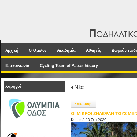
Αρχική
Ο Όμιλος
Ακαδημία
Αθλητές
Δωρεάν ποδ
Επικοινωνία
Cycling Team of Patras history
Χορηγοί
Νέα
Επιστροφή
ΟΙ ΜΙΚΡΟΙ ΖΗΛΕΨΑΝ ΤΟΥΣ ΜΕΓ
Κυριακή 13 Σεπ 2020