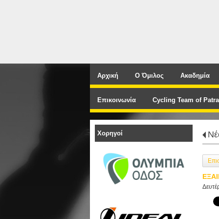
Αρχική
Ο Όμιλος
Ακαδημία
Επικοινωνία
Cycling Team of Patra
Χορηγοί
Νέ
Επι
ΕΞΑΙ
Δευτέ