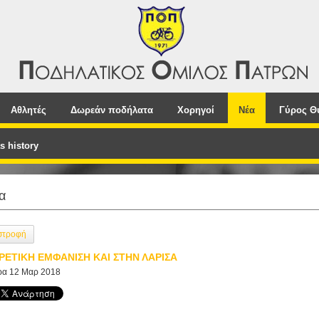
Αθλητές
Δωρεάν ποδήλατα
Χορηγοί
Νέα
Γύρος Θ
s history
α
στροφή
ΡΕΤΙΚΗ ΕΜΦΑΝΙΣΗ ΚΑΙ ΣΤΗΝ ΛΑΡΙΣΑ
ρα 12 Μαρ 2018