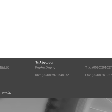
Τηλέφωνα
ras.gr
Κάρλος Χάρης
Τηλ.: (0030)26102
Κιν.: (0030) 6973548372
Fax: (0030) 26102
ς Πατρών