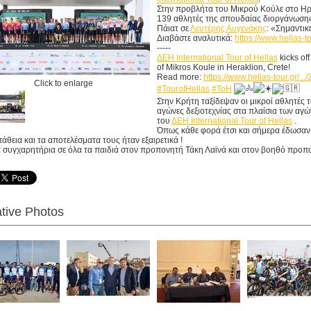
Στην προβλήτα του Μικρού Κούλε στο Ηρά
139 αθλητές της σπουδαίας διοργάνωσης
Πάιατ σε
Λευτέρης Αυγενάκης
: «Σημαντι
Διαβάστε αναλυτικά:
https://www.hellas-to
-----
ΔΕΗ International Tour of Hellas
kicks of
of Mikros Koule in Heraklion, Crete!
Read more:
https://www.hellas-tour.gr/.../
Click to enlarge
#TourofHellas
#ToH
Στην Κρήτη ταξίδεψαν οι μικροί αθλητές
αγώνες δεξιοτεχνίας στα πλαίσια των αγ
του
ΔΕΗ International Tour of Hellas
.
Όπως κάθε φορά έτσι και σήμερα έδωσαν 
θεια και τα αποτελέσματα τους ήταν εξαιρετικά !
 συγχαρητήρια σε όλα τα παιδιά στον προπονητή Τάκη Λαϊνά και στον βοηθό προπ
tive Photos