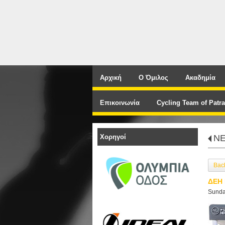
Αρχική
Ο Όμιλος
Ακαδημία
Επικοινωνία
Cycling Team of Patra
Χορηγοί
N
Bac
ΔΕΗ 
Sunda