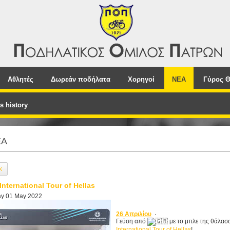
Αθλητές
Δωρεάν ποδήλατα
Χορηγοί
NEA
Γύρος Θ
s history
EA
k
International Tour of Hellas
y 01 May 2022
26 Απριλίου
·
Γεύση από
με το μπλε της θάλασσ
International Tour of Hellas
!