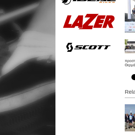
προσπά
Θερμά
Rela