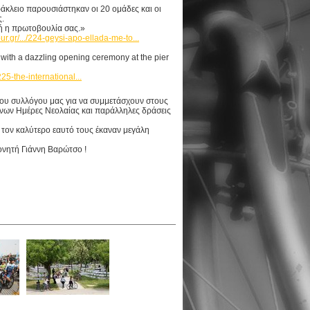
κλειο παρουσιάστηκαν οι 20 ομάδες και οι
.
κή η πρωτοβουλία σας.»
ur.gr/.../224-geysi-apo-ellada-me-to...
f with a dazzling opening ceremony at the pier
225-the-international...
 του συλλόγου μας για να συμμετάσχουν στους
ώνων Ημέρες Νεολαίας και παράλληλες δράσεις
τον καλύτερο εαυτό τους έκαναν μεγάλη
ονητή Γιάννη Βαρώτσο !