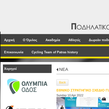
Αρχική
Ο Όμιλος
Ακαδημία
Αθλητές
Δωρεάν ποδ
Επικοινωνία
Cycling Team of Patras history
Χορηγοί
NEA
Back
ΕΘΝΙΚΟ ΣΤΡΑΤΗΓΙΚΟ ΣΧΕΔΙΟ Γ
Sunday 10 Apr 2022