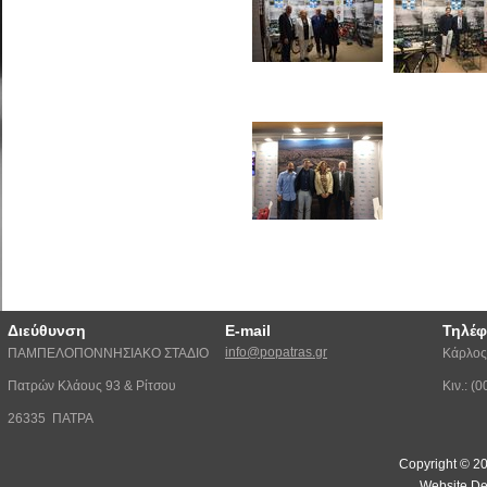
Διεύθυνση
E-mail
Τηλέ
info@popatras.gr
ΠΑΜΠΕΛΟΠΟΝΝΗΣΙΑΚΟ ΣΤΑΔΙΟ
Κάρλος
Πατρών Κλάους 93 & Ρίτσου
Κιν.: 
26335 ΠΑΤΡΑ
Copyright © 20
Website De