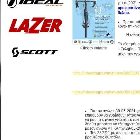
για το 2021.
όρο sportive
δελτίο.
Τροποποί
λόγω επικινδ
Η εκκίνηση 
Το νέο τμήμα
Click to enlarge
– Σκλήβα – Π
μέχρι την Αρ
https://ridewithgps.com/routes/3608393
https://ridewithgps.com/routes/3609208
Για τον αγώνα 30-05-2021 gr
επιθυμούν να γυρίσουν Πάτρα ν
να μας το κάνουν γνωστό εκ των 
δεν θα μπορέσει να εξυπηρετηθε
με τον αγώνα ΛΙΓΚΑ την 29-05-2
Την 28/5/21 με τον τερματισ
βραβεύσεις αθλητών.