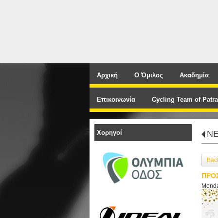
Αρχική
Ο Όμιλος
Ακαδημία
Επικοινωνία
Cycling Team of Patra
Χορηγοί
N
Bac
ΠΡΟΣ
Monda