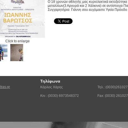
Ο 18 χρονών αθλητής μας κυριολεκτικά εκτοξεύτηκε
μεταλλίων(3 Αργυρά και 2 Χάλκινα) σε αντίστοιχα 
Συγχαρητήρια Γιάννη σου ευχόμαστε Υγεία Πρόοδο κ
Click to enlarge
Τηλέφωνα
ras.gr
Κάρλος Χάρης
Τηλ.: (0030)26102
Κιν.: (0030) 6973548372
Fax: (0030) 26102