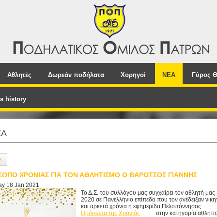
Αθλητές
Δωρεάν ποδήλατα
Χορηγοί
NEA
Γύρος Θ
s history
EA
k
ΩΠΟ ΧΡΟΝΙΑΣ ΓΙΑ ΤΟΝ ΑΘΛΗΤΙΣΜΟ Ο ΒΑΡΩΤΣΟΣ ΓΙΑΝΝΗΣ
y 18 Jan 2021
Το Δ.Σ. του συλλόγου μας συγχαίρει τον αθλητή μας 
2020 σε Πανελλήνιο επίπεδο που τον ανέδειξαν νικη
και αρκετά χρόνια η εφημερίδα Πελοπόννησος.
Πρόσωπα της Χρονιάς
στην κατηγορία αθλητισ