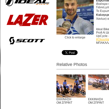
Ευρωπαϊ
Ιδιαίτερα
Γιάννη μπ
Το Ευρωπ
Καλογερ
Χανίων) α
Ideal Bik
Profi Al
UpCycle 
Click to enlarge
#Ολυμπί
ΜΠΑΚΑΛΑ
Relative Photos
ΕΚΚΙΝΗΣΗ
ΕΚΚΙΝΗΣΗ
ΟΜ.ΣΠΡΙΝΤ
ΟΜ.ΣΠΡΙΝΤ