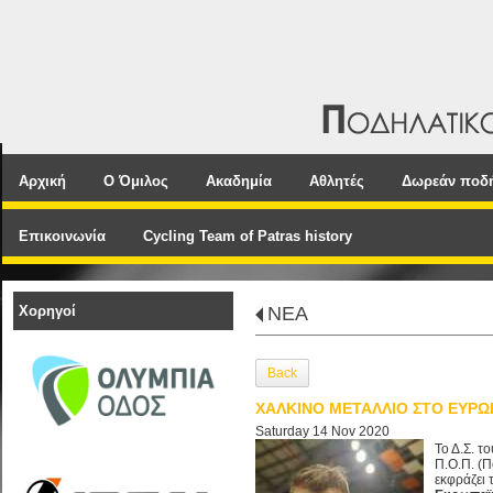
Αρχική
Ο Όμιλος
Ακαδημία
Αθλητές
Δωρεάν ποδ
Επικοινωνία
Cycling Team of Patras history
Χορηγοί
NEA
Back
ΧΑΛΚΙΝΟ ΜΕΤΑΛΛΙΟ ΣΤΟ ΕΥΡΩ
Saturday 14 Nov 2020
Το Δ.Σ. το
Π.Ο.Π. (
εκφράζει 