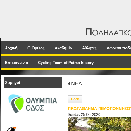
Αρχική
Ο Όμιλος
Ακαδημία
Αθλητές
Δωρεάν ποδ
Επικοινωνία
Cycling Team of Patras history
Χορηγοί
NEA
Back
ΠΡΩΤΑΘΛΗΜΑ ΠΕΛΟΠΟΝΝΗΣΟΥ 
Sunday 25 Oct 2020