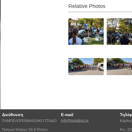
Relative Photos
Διεύθυνση
E-mail
Τηλέ
info@popatras.gr
ΠΑΜΠΕΛΟΠΟΝΝΗΣΙΑΚΟ ΣΤΑΔΙΟ
Κάρλος
Πατρών Κλάους 93 & Ρίτσου
Κιν.: 