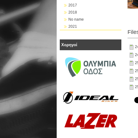
2017
2018
No name
2021
File
Χορηγοί
2
2
2
2
2
2