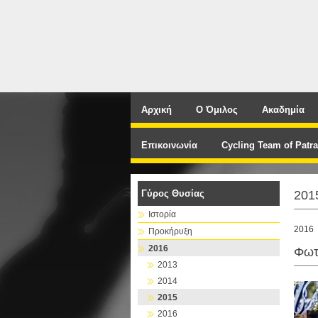
Αρχική
Ο Όμιλος
Ακαδημία
Επικοινωνία
Cycling Team of Patra
Γύρος Θυσίας
201
Ιστορία
2016
Προκήρυξη
2016
Φωτ
2013
2014
2015
2016