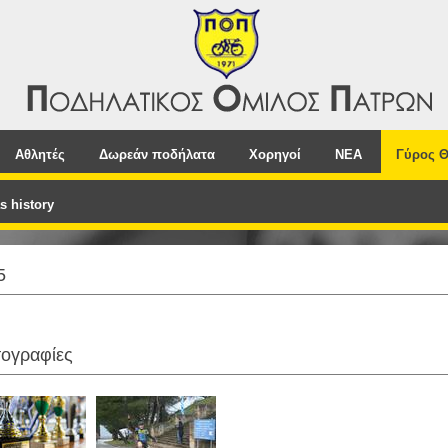
Αθλητές
Δωρεάν ποδήλατα
Χορηγοί
NEA
Γύρος Θ
s history
5
ογραφίες