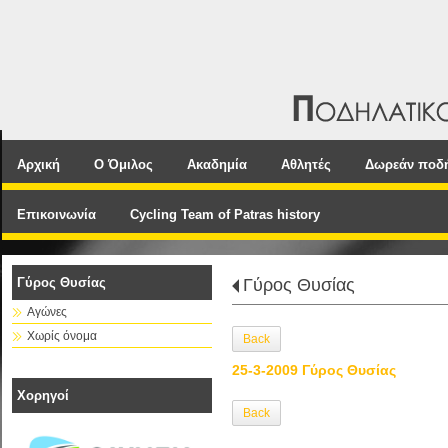
Αρχική
Ο Όμιλος
Ακαδημία
Αθλητές
Δωρεάν ποδ
Επικοινωνία
Cycling Team of Patras history
Γύρος Θυσίας
Γύρος Θυσίας
Αγώνες
Χωρίς όνομα
Back
25-3-2009 Γύρος Θυσίας
Χορηγοί
Back