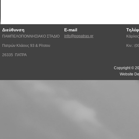
Διεύθυνση
E-mail
Τηλέ
info@popatras.gr
ΠΑΜΠΕΛΟΠΟΝΝΗΣΙΑΚΟ ΣΤΑΔΙΟ
Κάρλος
Πατρών Κλάους 93 & Ρίτσου
Κιν.: 
26335 ΠΑΤΡΑ
Copyright © 20
Website De