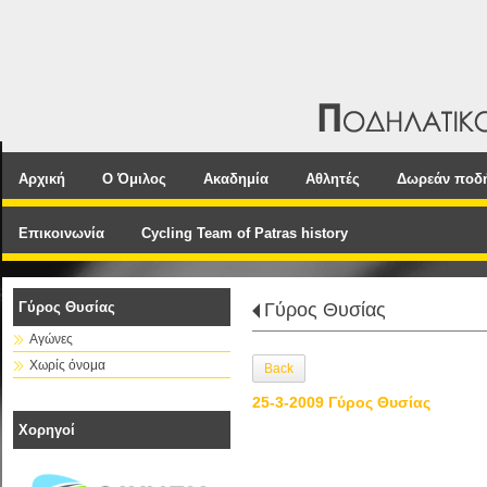
Αρχική
Ο Όμιλος
Ακαδημία
Αθλητές
Δωρεάν ποδ
Επικοινωνία
Cycling Team of Patras history
Γύρος Θυσίας
Γύρος Θυσίας
Αγώνες
Χωρίς όνομα
Back
25-3-2009 Γύρος Θυσίας
Χορηγοί