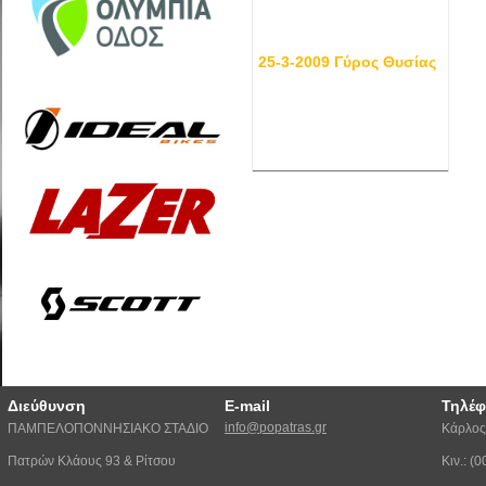
25-3-2009 Γύρος Θυσίας
Διεύθυνση
E-mail
Τηλέ
info@popatras.gr
ΠΑΜΠΕΛΟΠΟΝΝΗΣΙΑΚΟ ΣΤΑΔΙΟ
Κάρλος
Πατρών Κλάους 93 & Ρίτσου
Κιν.: 