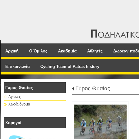
Αρχική
Ο Όμιλος
Ακαδημία
Αθλητές
Δωρεάν ποδ
Επικοινωνία
Cycling Team of Patras history
Γύρος Θυσίας
Γύρος Θυσίας
Αγώνες
Χωρίς όνομα
Χορηγοί