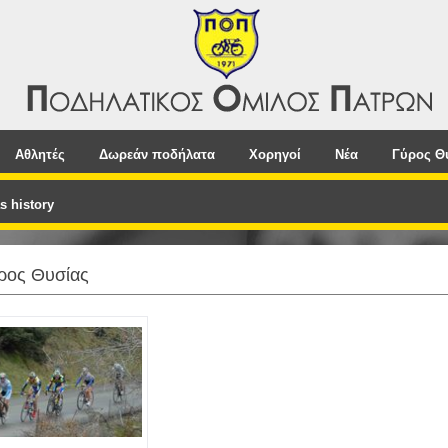
Αθλητές
Δωρεάν ποδήλατα
Χορηγοί
Νέα
Γύρος Θ
s history
ρος Θυσίας