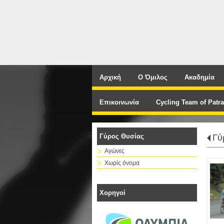
Αρχική
Ο Όμιλος
Ακαδημία
Επικοινωνία
Cycling Team of Patra
Γύρος Θυσίας
Γύ
Αγώνες
Χωρίς όνομα
Χορηγοί