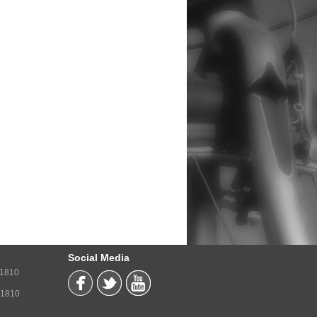
Social Media
71810
71810