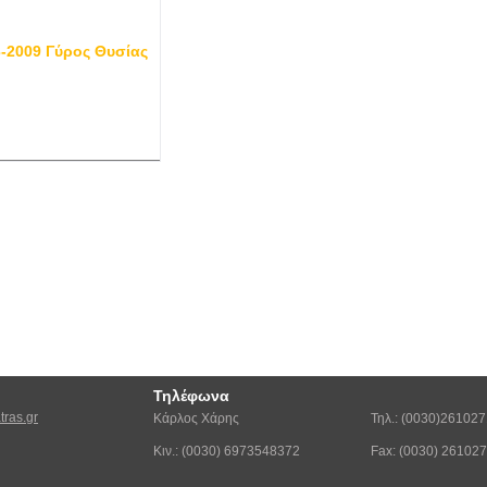
3-2009 Γύρος Θυσίας
Τηλέφωνα
ras.gr
Κάρλος Χάρης
Τηλ.: (0030)26102
Κιν.: (0030) 6973548372
Fax: (0030) 26102