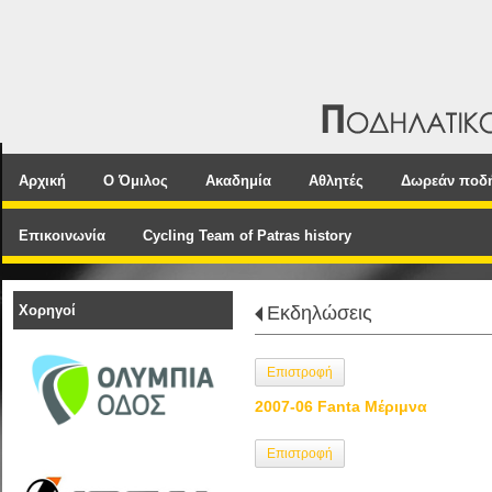
Αρχική
Ο Όμιλος
Ακαδημία
Αθλητές
Δωρεάν ποδ
Επικοινωνία
Cycling Team of Patras history
Χορηγοί
Εκδηλώσεις
Επιστροφή
2007-06 Fanta Μέριμνα
Επιστροφή