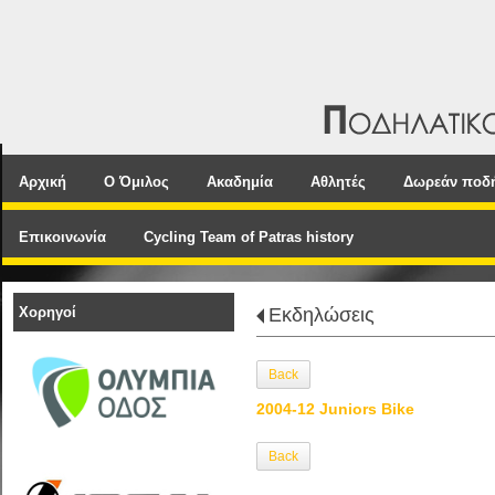
Αρχική
Ο Όμιλος
Ακαδημία
Αθλητές
Δωρεάν ποδ
Επικοινωνία
Cycling Team of Patras history
Χορηγοί
Εκδηλώσεις
Back
2004-12 Juniors Bike
Back