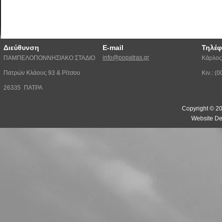
Διεύθυνση
E-mail
Τηλέ
info@popatras.gr
ΠΑΜΠΕΛΟΠΟΝΝΗΣΙΑΚΟ ΣΤΑΔΙΟ
Κάρλος
Πατρών Κλάους 93 & Ρίτσου
Κιν.: 
26335 ΠΑΤΡΑ
Copyright © 20
Website De