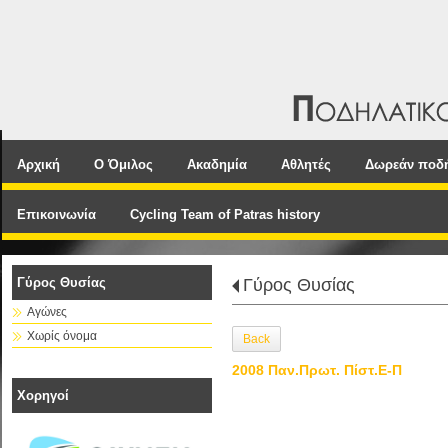
Αρχική
Ο Όμιλος
Ακαδημία
Αθλητές
Δωρεάν ποδ
Επικοινωνία
Cycling Team of Patras history
Γύρος Θυσίας
Γύρος Θυσίας
Αγώνες
Χωρίς όνομα
Back
2008 Παν.Πρωτ. Πίστ.E-Π
Χορηγοί