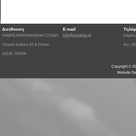
Διεύθυνση
E-mail
Τηλέ
info@popatras.gr
ΠΑΜΠΕΛΟΠΟΝΝΗΣΙΑΚΟ ΣΤΑΔΙΟ
Κάρλος
Πατρών Κλάους 93 & Ρίτσου
Κιν.: 
26335 ΠΑΤΡΑ
Copyright © 20
Website De