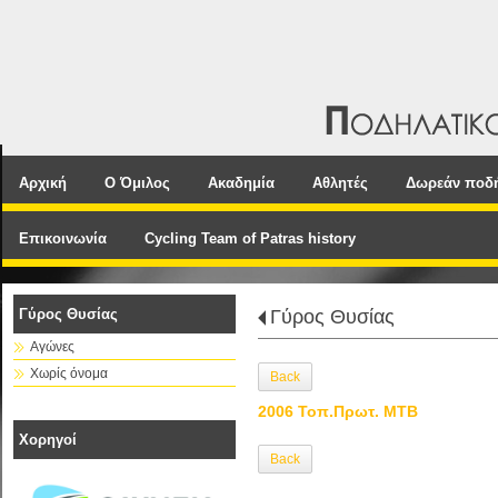
Αρχική
Ο Όμιλος
Ακαδημία
Αθλητές
Δωρεάν ποδ
Επικοινωνία
Cycling Team of Patras history
Γύρος Θυσίας
Γύρος Θυσίας
Αγώνες
Χωρίς όνομα
Back
2006 Τοπ.Πρωτ. MTB
Χορηγοί
Back