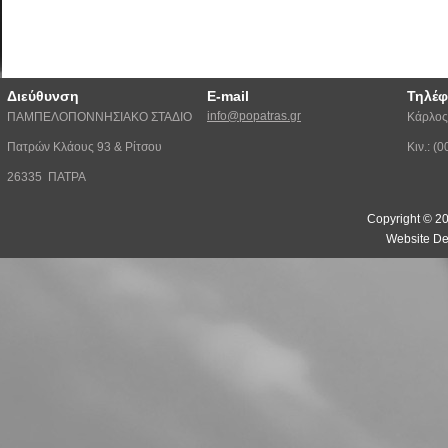
Διεύθυνση
E-mail
Τηλέ
info@popatras.gr
ΠΑΜΠΕΛΟΠΟΝΝΗΣΙΑΚΟ ΣΤΑΔΙΟ
Κάρλος
Πατρών Κλάους 93 & Ρίτσου
Κιν.: 
26335 ΠΑΤΡΑ
Copyright © 20
Website De