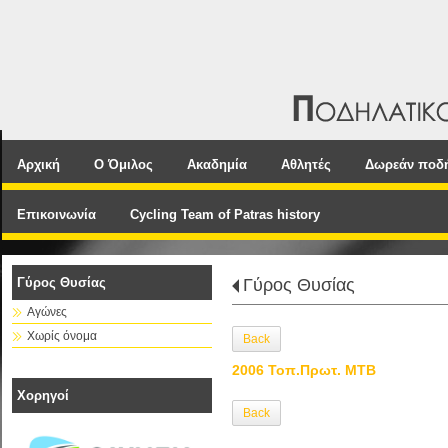
Αρχική
Ο Όμιλος
Ακαδημία
Αθλητές
Δωρεάν ποδ
Επικοινωνία
Cycling Team of Patras history
Γύρος Θυσίας
Γύρος Θυσίας
Αγώνες
Χωρίς όνομα
Back
2006 Τοπ.Πρωτ. MTB
Χορηγοί
Back