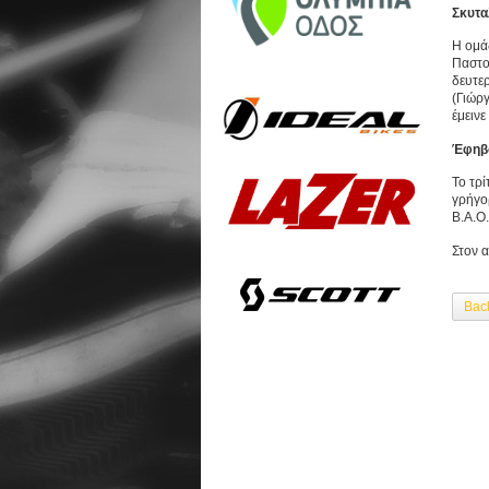
Σκυτα
Η ομά
Παστο
δευτε
(Γιώρ
έμεινε
Έφηβ
Το τρ
γρήγο
Β.Α.Ο.
Στον α
Bac