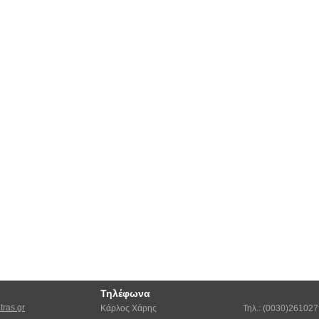
Τηλέφωνα
ras.gr
Κάρλος Χάρης
Τηλ.: (0030)26102