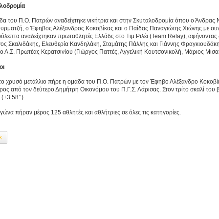
λοδρομία
δα του Π.Ο. Πατρών αναδείχτηκε νικήτρια και στην Σκυταλοδρομία όπου ο Άνδρας 
υρματζή, ο Έφηβος Αλέξανδρος Κοκοβίκας και ο Παίδας Παναγιώτης Χιώνης με συν
ρόλεπτα αναδείχτηκαν πρωταθλητές Ελλάδς στο Τιμ Ριλέϊ (Team Relay), αφήνοντας 
γος Σκαλιδάκης, Ελευθερία Κανδηλάκη, Σταμάτης Πάλλης και Γιάννης Φραγκιουδάκης
 ο Α.Σ. Πρωτέας Κερατσινίου (Γιώργος Παττές, Αγγελική Κουτσονικολή, Μάριος Μισαη
οι
ίτο χρυσό μετάλλιο πήρε η ομάδα του Π.Ο. Πατρών με τον Έφηβο Αλέξανδρο Κοκοβίκ
ρος από τον δεύτερο Δημήτρη Οικονόμου του Π.Γ.Σ. Λάρισας. Στον τρίτο σκαλί του
 (+3’58’’).
γώνα πήραν μέρος 125 αθλητές και αθλήτριες σε όλες τις κατηγορίες.
k