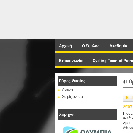
Αρχική
Ο Όμιλος
Ακαδημία
Επικοινωνία
Cycling Team of Patra
Γύρος Θυσίας
Γύ
Αγώνες
Χωρίς όνομα
Bac
2007
Η ομά
Χορηγοί
αλλά 
Αμουτ
Αθανά