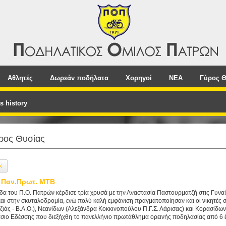
Αθλητές
Δωρεάν ποδήλατα
Χορηγοί
NEA
Γύρος Θ
s history
ρος Θυσίας
k
 Παν.Πρωτ. MTB
δα του Π.Ο. Πατρών κέρδισε τρία χρυσά με την Αναστασία Παστουρματζή στις Γυνα
και στην σκυταλοδρομία, ενώ πολύ καλή εμφάνιση πραγματοποίησαν και οι νικητές 
ζιάς - Β.Α.Ο.), Νεανίδων (Αλεξάνδρα Κοκκινοπούλου Π.Γ.Σ. Λάρισας) και Κορασίδω
σιο Εδέσσης που διεξήχθη το πανελλήνιο πρωτάθλημα ορεινής ποδηλασίας από 6 έ