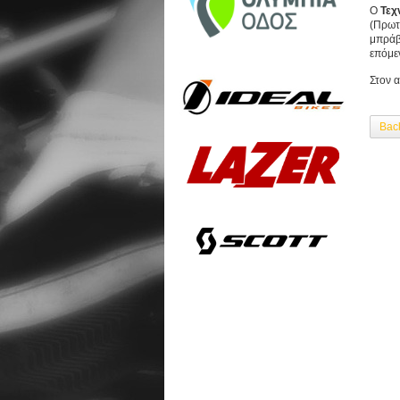
Ο
Τεχ
(Πρωτ
μπράβο
επόμε
Στον 
Bac