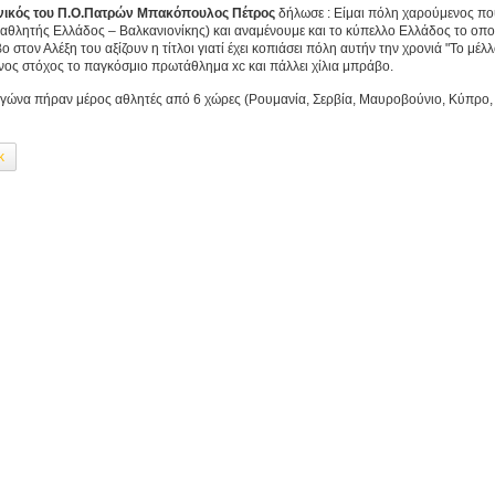
νικός του Π.Ο.Πατρών Μπακόπουλος Πέτρος
δήλωσε : Είμαι πόλη χαρούμενος που
αθλητής Ελλάδος – Βαλκανιονίκης) και αναμένουμε και το κύπελλο Ελλάδος το οποί
 στον Αλέξη του αξίζουν η τίτλοι γιατί έχει κοπιάσει πόλη αυτήν την χρονιά "Το μέλ
νος στόχος το παγκόσμιο πρωτάθλημα xc και πάλλει χίλια μπράβο.
αγώνα πήραν μέρος αθλητές από 6 χώρες (Ρουμανία, Σερβία, Μαυροβούνιο, Κύπρο,
k