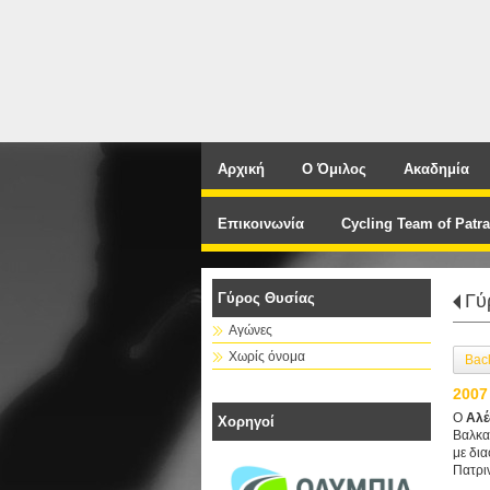
Αρχική
Ο Όμιλος
Ακαδημία
Επικοινωνία
Cycling Team of Patra
Γύρος Θυσίας
Γύ
Αγώνες
Χωρίς όνομα
Bac
2007
Ο
Αλέ
Χορηγοί
Βαλκα
με δι
Πατριν