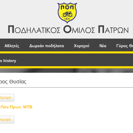
Αθλητές
Δωρεάν ποδήλατα
Χορηγοί
Νέα
Γύρος Θ
s history
ρος Θυσίας
στροφή
 Παν.Πρωτ. ΜΤΒ
στροφή