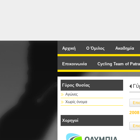
Αρχική
Ο Όμιλος
Ακαδημία
Επικοινωνία
Cycling Team of Patra
Γύρος Θυσίας
Γύ
Αγώνες
Χωρίς όνομα
Επι
2008
Χορηγοί
Επι