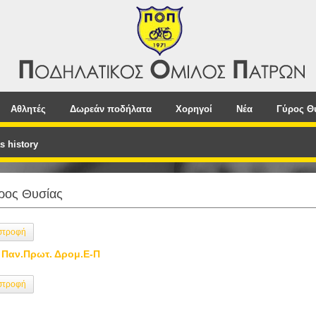
Αθλητές
Δωρεάν ποδήλατα
Χορηγοί
Νέα
Γύρος Θ
s history
ρος Θυσίας
στροφή
 Παν.Πρωτ. Δρομ.E-Π
στροφή