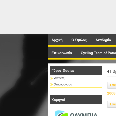
Αρχική
Ο Όμιλος
Ακαδημία
Επικοινωνία
Cycling Team of Patra
Γύρος Θυσίας
Γύ
Αγώνες
Χωρίς όνομα
Επι
2008
Χορηγοί
Επι