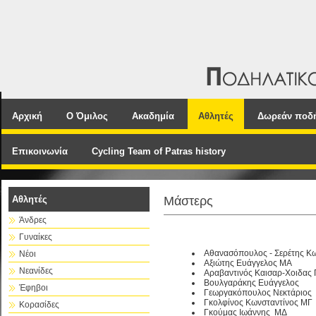
Αρχική
Ο Όμιλος
Ακαδημία
Αθλητές
Δωρεάν ποδ
Επικοινωνία
Cycling Team of Patras history
Αθλητές
Μάστερς
Άνδρες
Γυναίκες
Αθανασόπουλος - Σερέτης Κ
Νέοι
Αξιώτης Ευάγγελος ΜΑ
Νεανίδες
Αραβαντινός Καισαρ-Χοιδας 
Βουλγαράκης Ευάγγελος
Έφηβοι
Γεωργακόπουλος Νεκτάριος
Γκολφίνος Κωνσταντίνος ΜΓ
Κορασίδες
Γκούμας Ιωάννης ΜΔ