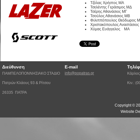
Τζόλας Χρήστος ΜΑ
Τσελέντης Γεράσιμος ΜΔ
Τσέρης Αθανάσιος ΜΓ
Τσούλος Αθανάσιος ΜΒ
Φιλιππόπουλος Θεόδωρος 
Χριστακόπουλος Αναστάσιος
Χύμας Ευάγγελος ΜΑ
Διεύθυνση
E-mail
Τηλέ
info@popatras.gr
ΠΑΜΠΕΛΟΠΟΝΝΗΣΙΑΚΟ ΣΤΑΔΙΟ
Κάρλος
Πατρών Κλάους 93 & Ρίτσου
Κιν.: 
26335 ΠΑΤΡΑ
Copyright © 20
Website De