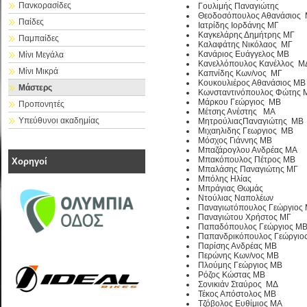
Πανκορασίδες
Γουλιμής Παναγιώτης
Θεοδοσόπουλος Αθανάσιος
Παίδες
Ιατρίδης Ιορδάνης ΜΓ
Καγκελάρης Δημήτρης ΜΓ
Παμπαίδες
Καλαφάτης Νικόλαος ΜΓ
Κανάριος Ευάγγελος ΜΒ
Μίνι Μεγάλα
Κανελλόπουλος Κανέλλος Μ
Μίνι Μικρά
Καπνίδης Κων/νος ΜΓ
Κουκουλιέρος Αθανάσιος ΜΒ
Μάστερς
Κωνσταντινόπουλος Φώτης 
Μάρκου Γεώργιος ΜΒ
Προπονητές
Μέτσης Ανέστης ΜΑ
Υπεύθυνοι ακαδημίας
ΜητρούλιαςΠαναγιώτης ΜΒ
Μιχαηλιδης Γεωργιος ΜΒ
Μόσχος Γιάννης ΜΒ
Μπαζάρογλου Ανδρέας ΜΑ
Μπακόπουλος Πέτρος ΜΒ
Χορηγοί
Μπαλάσης Παναγιώτης ΜΓ
Μπόλης Ηλίας
Μπράγιας Θωμάς
Ντούλιας Ναπολέων
Παναγιωτόπουλος Γεώργιος
Παναγιώτου Χρήστος ΜΓ
Παπαδόπουλος Γεώργιος Μ
Παπανδρικόπουλος Γεώργιο
Παρίσης Ανδρέας ΜΒ
Περώνης Κων/νος ΜΒ
Πλούμης Γεώργιος ΜΒ
Ρόζος Κώστας ΜΒ
Σονικιάν Σταύρος ΜΔ
Τέκος Απόστολος ΜΒ
Τζόβολος Ευθίμιος ΜΑ