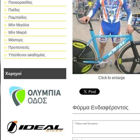
Πανκορασίδες
Παίδες
Παμπαίδες
Μίνι Μεγάλα
Μίνι Μικρά
Μάστερς
Προπονητές
Υπεύθυνοι ακαδημίας
Χορηγοί
Click to enlarge
Φόρμα Ενδιαφέροντος
Name and Surname: