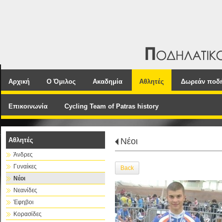
Αρχική
Ο Όμιλος
Ακαδημία
Αθλητές
Δωρεάν ποδ
Επικοινωνία
Cycling Team of Patras history
Αθλητές
Νέοι
Άνδρες
Γυναίκες
Back
Νέοι
Νεανίδες
Έφηβοι
Κορασίδες