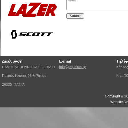
Email:
Submit
Διεύθυνση
E-mail
Τηλέ
info@popatras.gr
ΠΑΜΠΕΛΟΠΟΝΝΗΣΙΑΚΟ ΣΤΑΔΙΟ
Κάρλος
Πατρών Κλάους 93 & Ρίτσου
Κιν.: 
26335 ΠΑΤΡΑ
Copyright © 20
Website De